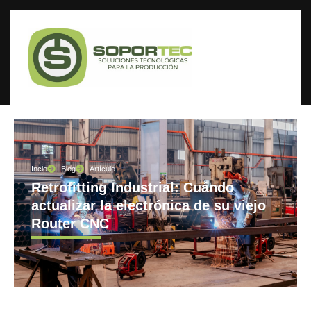
Incio
Blog
Artículo
Retrofitting Industrial: Cuándo
actualizar la electrónica de su viejo
Router CNC