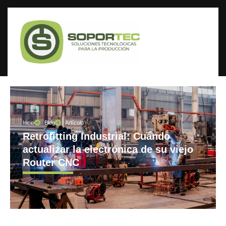
Incio
Blog
Artículo
Retrofitting Industrial: Cuándo
actualizar la electrónica de su viejo
Router CNC