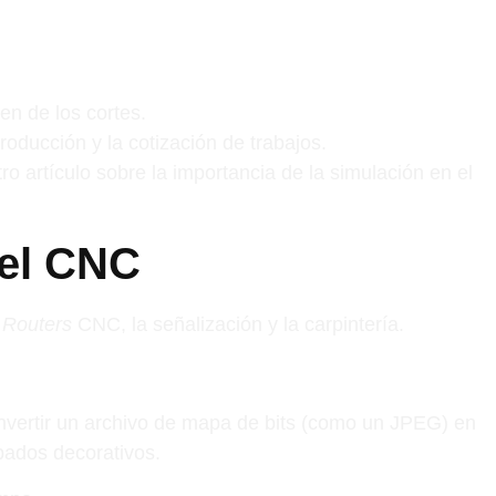
n de los cortes.
roducción y la cotización de trabajos.
artículo sobre la importancia de la simulación en el
del CNC
e
Routers
CNC, la señalización y la carpintería.
nvertir un archivo de mapa de bits (como un JPEG) en
abados decorativos.