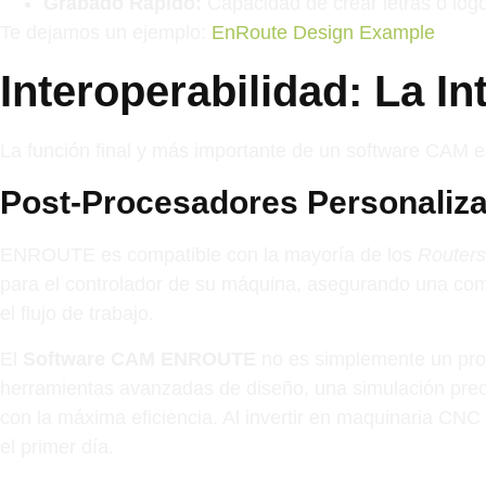
Grabado Rápido:
Capacidad de crear letras o log
Te dejamos un ejemplo:
EnRoute Design Example
Interoperabilidad: La I
La función final y más importante de un software CAM 
Post-Procesadores Personaliz
ENROUTE es compatible con la mayoría de los
Routers
para el controlador de su máquina, asegurando una comun
el flujo de trabajo.
El
Software CAM ENROUTE
no es simplemente un pro
herramientas avanzadas de diseño, una simulación pre
con la máxima eficiencia. Al invertir en maquinaria CNC
el primer día.