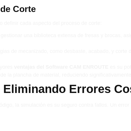
 de Corte
definir cada aspecto del proceso de corte:
 gestionar una biblioteca extensa de fresas y brocas, a
egias de mecanizado, como desbaste, acabado, y corte 
ayores
ventajas del Software CAM ENROUTE
es su pot
e la plancha de material, reduciendo significativamente
: Eliminando Errores C
digo, la simulación es su seguro contra fallos. Un error