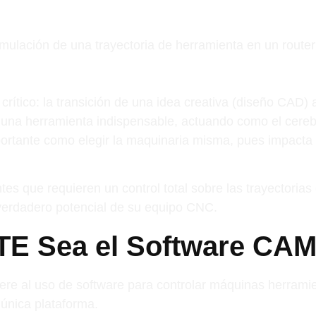
 crítico: la transición de una idea creativa (diseño CAD)
na herramienta indispensable, actuando como el cerebro
ortante como elegir la maquinaria misma, pues impacta d
que requieren un control total sobre las trayectorias d
 verdadero potencial de su equipo CNC.
E Sea el Software CAM
fiere al uso de software para controlar máquinas herra
única plataforma.