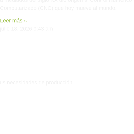
a mediados del siglo XX dio origen al Control Numérico
Computarizado (CNC) que hoy mueve al mundo.
Leer más »
julio 18, 2026
9:43 am
sus necesidades de producción.