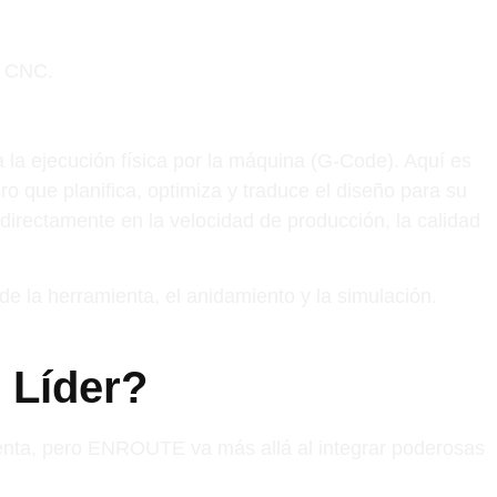
 a la ejecución física por la máquina (G-Code). Aquí es
 que planifica, optimiza y traduce el diseño para su
irectamente en la velocidad de producción, la calidad
e la herramienta, el anidamiento y la simulación.
 Líder?
mienta, pero ENROUTE va más allá al integrar poderosas