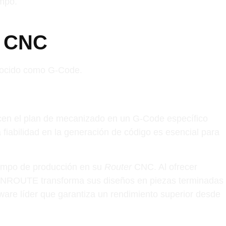
empo.
r CNC
onocido como G-Code.
en el plan de mecanizado en un G-Code específico
fiabilidad en la generación de código es esencial para
iempo de producción en su
Router
CNC. Al ofrecer
, ENROUTE transforma sus diseños en piezas terminadas
tware líder que garantiza un rendimiento superior desde