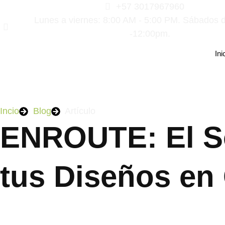
+57 3017967960
Lunes a viernes: 8:00 AM - 5:00 PM. Sábados 
-12:00pm.
Ini
Incio
Blog
Artículo
ENROUTE: El S
tus Diseños en