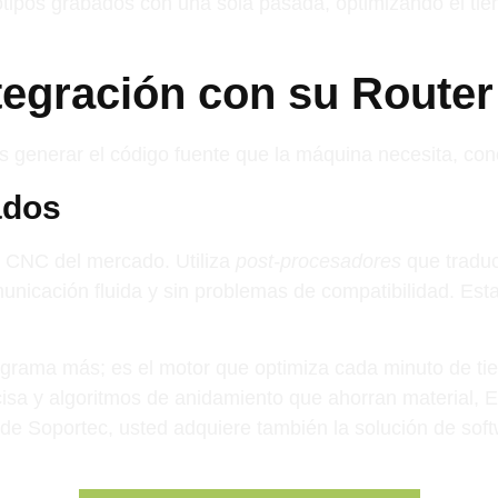
otipos grabados con una sola pasada, optimizando el ti
ntegración con su Route
es generar el código fuente que la máquina necesita, c
ados
CNC del mercado. Utiliza
post-procesadores
que traduc
icación fluida y sin problemas de compatibilidad. Esta 
grama más; es el motor que optimiza cada minuto de t
cisa y algoritmos de anidamiento que ahorran material
 de Soportec, usted adquiere también la solución de sof