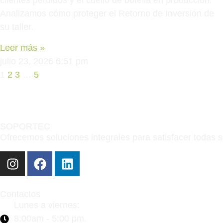
clientes perdidos y el cuello de botella en producción.
Analizamos cómo proteger el Retorno de Inversión de
su taller.
Leer más »
julio 23, 2026
6:51 pm
1
2
3
…
5
SOPORTEC
Ofrecemos soluciones integrales para satisfacer todas 
Contactos
Lunes a viernes:
8:00am - 5:00 pm.