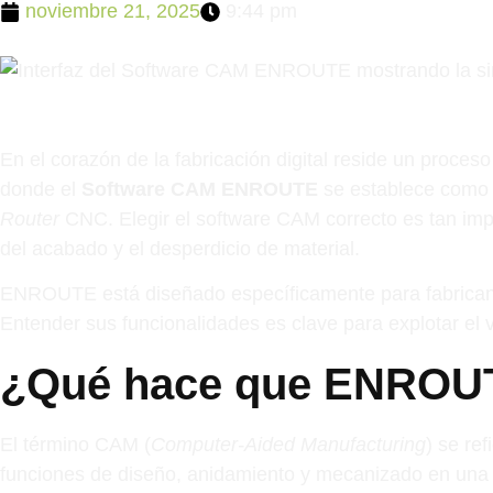
noviembre 21, 2025
9:44 pm
En el corazón de la fabricación digital reside un proceso
donde el
Software CAM ENROUTE
se establece como u
Router
CNC. Elegir el software CAM correcto es tan imp
del acabado y el desperdicio de material.
ENROUTE está diseñado específicamente para fabricantes 
Entender sus funcionalidades es clave para explotar el
¿Qué hace que ENROUT
El término CAM (
Computer-Aided Manufacturing
) se re
funciones de diseño, anidamiento y mecanizado en una 