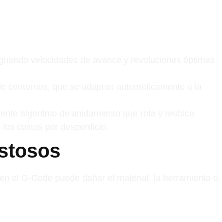
signando velocidades de avance y revoluciones óptimas
de contornos, que se adaptan automáticamente a la
ente algoritmo de anidamiento que rota y reubica
 los costos por desperdicio.
ostosos
 en el G-Code puede dañar el material, la herramienta o,