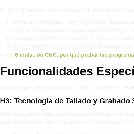
ENROUTE permite una simulación 3D precisa del proce
Verificar Colisiones:
Detectar posibles choques ent
Validar Trayectorias:
Asegurar que la herramienta 
Calcular Tiempos:
Obtener un cálculo exacto del t
Si desea entender más sobre cómo esta validación tempr
taller:
Simulación CNC: por qué probar tus programas 
Funcionalidades Específ
Mientras que otros programas CAM son genéricos,
EN
H3: Tecnología de Tallado y Grabado
Una característica destacada es su capacidad para el 
una trayectoria de tallado en relieve, una funcionalidad