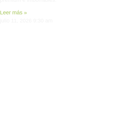
premium e imborrables.
Leer más »
julio 11, 2026
9:30 am