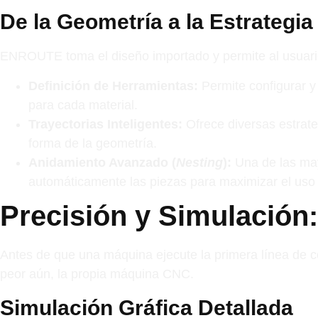
De la Geometría a la Estrategia
ENROUTE toma el diseño importado y permite al usuario 
Definición de Herramientas:
Permite configurar y
para cada material.
Trayectorias Inteligentes:
Ofrece diversas estrat
forma de la geometría.
Anidamiento Avanzado (
Nesting
):
Una de las m
automáticamente las piezas para maximizar el uso d
Precisión y Simulación
Antes de que una máquina ejecute la primera línea de có
peor aún, la propia máquina CNC.
Simulación Gráfica Detallada