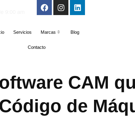
de 9:00 am
cio
Servicios
Marcas
Blog
Contacto
oftware CAM qu
 Código de Máq