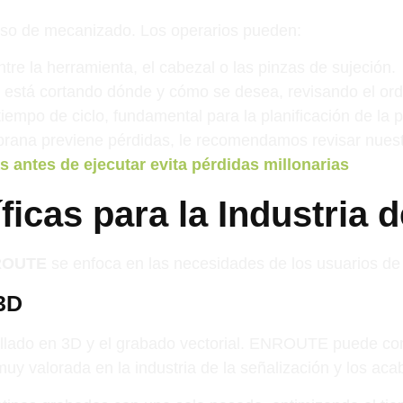
so de mecanizado. Los operarios pueden:
re la herramienta, el cabezal o las pinzas de sujeción.
está cortando dónde y cómo se desea, revisando el orde
iempo de ciclo, fundamental para la planificación de la p
ana previene pérdidas, le recomendamos revisar nuestro 
antes de ejecutar evita pérdidas millonarias
icas para la Industria 
ROUTE
se enfoca en las necesidades de los usuarios d
 3D
tallado en 3D y el grabado vectorial. ENROUTE puede co
 muy valorada en la industria de la señalización y los ac