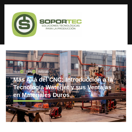
Incio
Blog
Artículo
Más Allá del CNC: Introducción a la
Tecnología Waterjet y sus Ventajas
en Materiales Duros