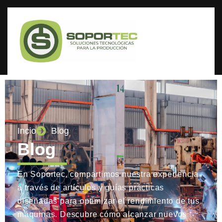
Incio
Blog
Blog
En Soportec, compartimos nuestra experiencia
a través de artículos y guías prácticas
diseñadas para optimizar el rendimiento de tus
máquinas. Descubre cómo alcanzar nuevos