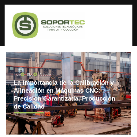
Incio
Blog
Artículo
La Importancia de la Calibración y
Alineación en Máquinas CNC:
Precisión Garantizada, Producción
de Calidad