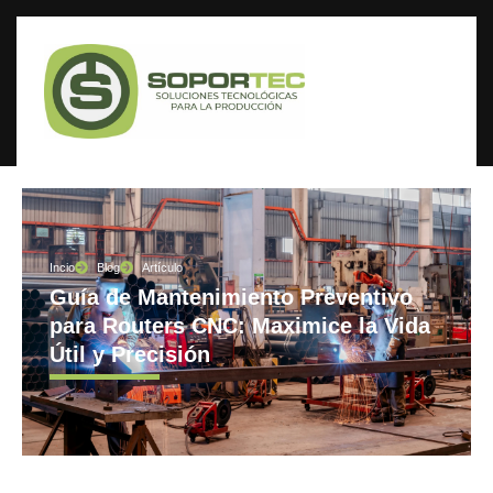
Incio
Blog
Artículo
Guía de Mantenimiento Preventivo
para Routers CNC: Maximice la Vida
Útil y Precisión