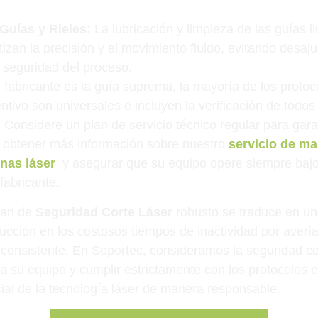
Guías y Rieles:
La lubricación y limpieza de las guías l
tizan la precisión y el movimiento fluido, evitando desaj
 seguridad del proceso.
l fabricante es la guía suprema, la mayoría de los protoc
tivo son universales e incluyen la verificación de todo
 Considere un plan de servicio técnico regular para garan
 obtener más información sobre nuestro
servicio de m
nas láser
y asegurar que su equipo opere siempre bajo
fabricante.
plan de
Seguridad Corte Láser
robusto se traduce en un
cción en los costosos tiempos de inactividad por avería
 consistente. En Soportec, consideramos la seguridad c
a su equipo y cumplir estrictamente con los protocolos e
cial de la tecnología láser de manera responsable.