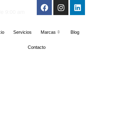
de 9:00 am
cio
Servicios
Marcas
Blog
Contacto
: Protocolos Esenciales para 
 Láser de Manera Segura