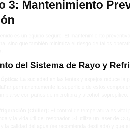
o 3: Mantenimiento Prev
ión
enido es un equipo seguro. El mantenimiento preventivo
ina, sino que también minimiza el riesgo de fallos opera
s.
to del Sistema de Rayo y Refr
 Óptica:
La suciedad en las lentes y espejos reduce la p
dañar permanentemente la superficie de estos componen
impiarse con paños de microfibra y alcohol isopropílico, 
rigeración (Chiller):
El control de temperatura es vital 
nda y la vida útil del resonador. Si utiliza un láser de CO
el y la calidad del agua (se recomienda destilada) y que e