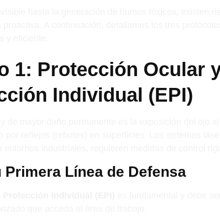
nvisible hasta la generación de humos tóxicos, existen r
proactiva. A continuación, detallamos los tres protocolo
 y eficiente.
o 1: Protección Ocular 
cción Individual (EPI)
o y de mayor daño permanente es la exposición del ojo al
o por reflejos (rebotes) en superficies. Los sistemas láse
 entornos industriales, requieren medidas de control rig
u Primera Línea de Defensa
 Protección Individual (EPI)
es fundamental y debe ser
orizado que acceda al área de trabajo.