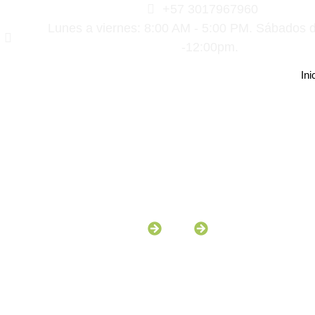
+57 3017967960
Lunes a viernes: 8:00 AM - 5:00 PM. Sábados 
-12:00pm.
Ini
Incio
Blog
Artículo
Seguridad Primero
Máquinas de Corte