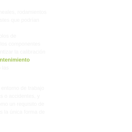
ineales, rodamientos
ustes que podrían
olos de
s los componentes
tizar la calibración
antenimiento
 las
 entorno de trabajo
s o accidentes, y
omo un requisito de
s la única forma de