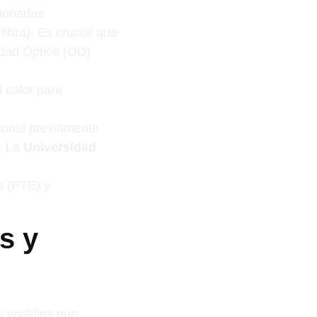
cionadas
ibra). Es crucial que
idad Óptica (OD)
l calor para
sonal previamente
l. La
Universidad
s (PTE) y
s y
 volátiles que