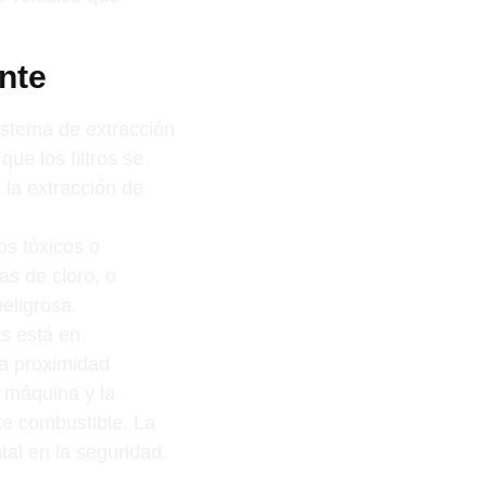
nte
sistema de extracción
ue los filtros se
 la extracción de
os tóxicos o
as de cloro, o
eligrosa.
s está en
la proximidad
a máquina y la
te combustible. La
tal en la seguridad.