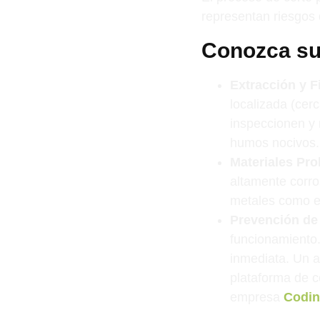
representan riesgos d
Conozca sus
Extracción y Fi
localizada (cerc
inspeccionen y 
humos nocivos.
Materiales Pro
altamente corr
metales como el
Prevención de
funcionamiento.
inmediata. Un a
plataforma de c
empresa
Codin