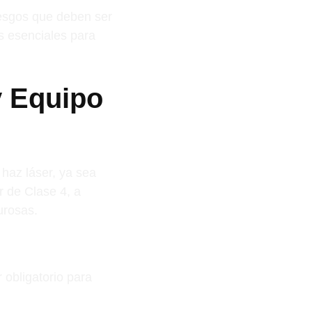
iesgos que deben ser
s esenciales para
y Equipo
 haz láser, ya sea
r de Clase 4, a
urosas.
 obligatorio para