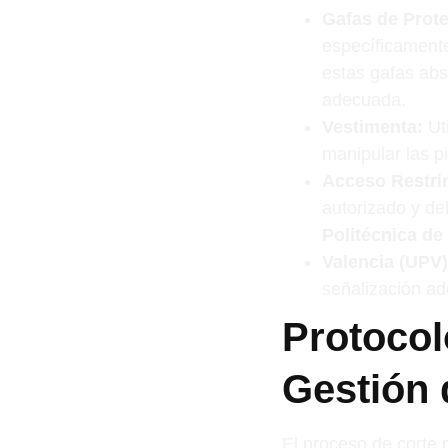
Gafas de Prot
específicamente
estas gafas abs
adecuada.
Vestimenta:
Uti
manipular las p
Acceso Restri
autorizado y de
Politécnica de
Valencia (UPV
señalización ad
Protocol
Gestión
El proceso de corte 