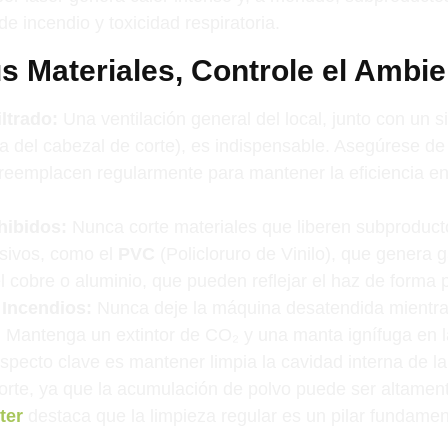
e incendio y toxicidad respiratoria.
 Materiales, Controle el Ambie
ltrado:
Una ventilación general del local, junto con un 
a del cabezal de corte), es indispensable. Asegúrese de q
reemplacen regularmente para mantener la eficiencia en
hibidos:
Nunca corte materiales que liberen subproduct
osivos, como el
PVC
(Policloruro de Vinilo), que genera g
 cobre o aluminio, que pueden reflejar el haz de forma p
 Incendios:
Nunca deje la máquina desatendida mientra
 Mantenga un extintor de CO₂ y una manta ignífuga en 
specto clave es mantener limpia la cavidad interna de l
orte, ya que la acumulación de polvo puede ser altamen
ter
destaca que la limpieza regular es un pilar fundamen