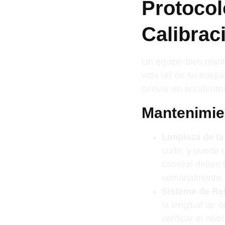
Protocol
Calibrac
Un equipo bien mant
vida útil de su máqu
derivar en accidente
Mantenimien
Limpieza de la
corte, y puede 
cabezal deben l
semanalmente.
Sistema de Ref
la longitud de o
verificar el niv