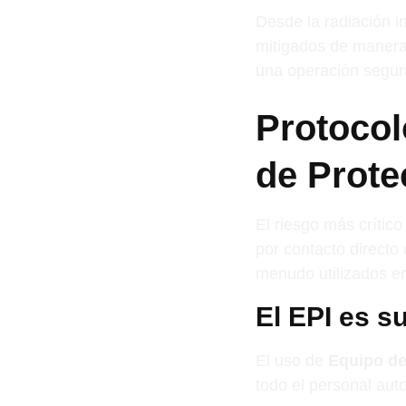
Desde la radiación i
mitigados de manera 
una operación segura
Protocol
de Prote
El riesgo más crític
por contacto directo 
menudo utilizados en
El EPI es s
El uso de
Equipo de
todo el personal aut