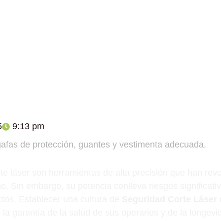
5
9:13 pm
e láser son herramientas de alta precisión que han revo
ño. Sin embargo, su potencia conlleva riesgos significati
ictos. Establecer una cultura de
Seguridad Corte Láser
o la garantía de la salud de sus operarios y de la longevi