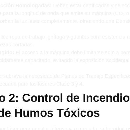
ección Homologadas:
Deben estar certificadas y selec
 para la longitud de onda que emite su máquina (CO₂ o f
orban la luz láser completamente, ofreciendo una Dens
lice ropa de trabajo ignífuga y guantes con resistencia a
iezas cortadas.
ngido:
El acceso a la máquina debe limitarse solo a per
bidamente capacitado, evitando la exposición accidenta
):
subraya la necesidad de Planes de Trabajo Específico
ecuada para los láseres Clase 3 y 4.
o 2: Control de Incendio
 de Humos Tóxicos
por láser genera calor intenso y, a menudo, subproductos