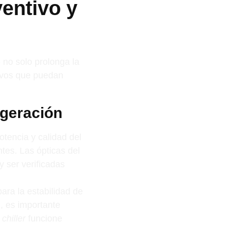
entivo y
 no solo prolonga la
tivos que puedan
igeración
otencia y calidad del
tes. Las ópticas del
y ser verificadas
para la estabilidad de
₂, es importante
l
chiller
funcione