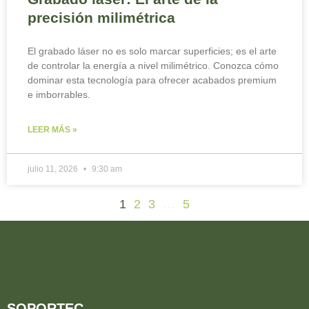
precisión milimétrica
El grabado láser no es solo marcar superficies; es el arte
de controlar la energía a nivel milimétrico. Conozca cómo
dominar esta tecnología para ofrecer acabados premium
e imborrables.
LEER MÁS »
julio 11, 2026
9:30 am
1
2
3
…
5
SOPORTEC