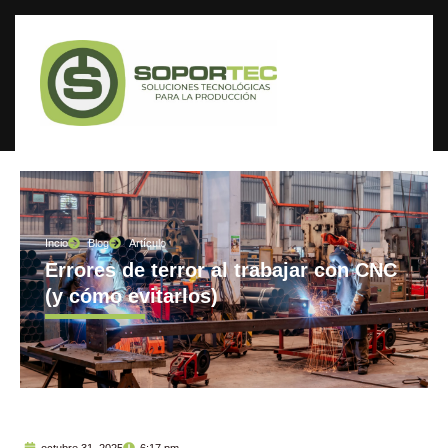
Incio
Blog
Artículo
Errores de terror al trabajar con CNC
(y cómo evitarlos)
octubre 31, 2025
6:17 pm