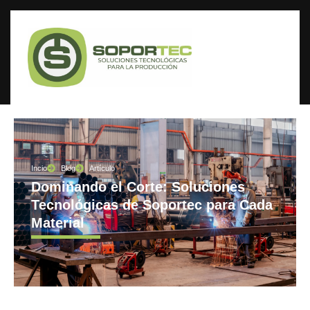
Incio
Blog
Artículo
Dominando el Corte: Soluciones
Tecnológicas de Soportec para Cada
Material