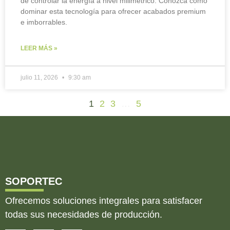
de controlar la energía a nivel milimétrico. Conozca cómo
dominar esta tecnología para ofrecer acabados premium
e imborrables.
LEER MÁS »
julio 11, 2026
9:30 am
1
2
3
…
5
SOPORTEC
Ofrecemos soluciones integrales para satisfacer
todas sus necesidades de producción.