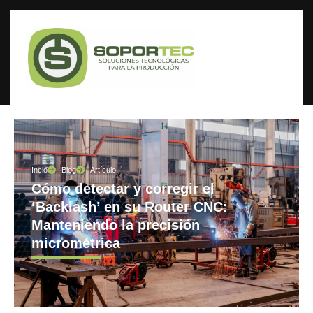
Incio
Blog
Artículo
Cómo detectar y corregir el
‘Backlash’ en su Router CNC:
Manteniendo la precisión
micrométrica