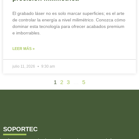
El grabado láser no es solo marcar superficies; es el arte
de controlar la energía a nivel milimétrico. Conozca cómo
dominar esta tecnología para ofrecer acabados premium
e imborrables.
LEER MÁS »
julio 11, 2026
9:30 am
1
2
3
…
5
SOPORTEC