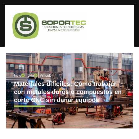
Incio
Blog
Artículo
Materiales difíciles: Cómo trabajar
con metales duros o compuestos en
corte CNC sin dañar equipos