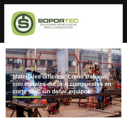
Incio
Blog
Artículo
Materiales difíciles: Cómo trabajar
con metales duros o compuestos en
corte CNC sin dañar equipos