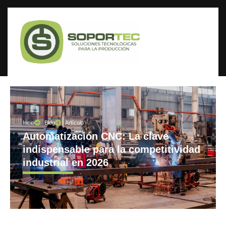
Incio
Blog
Artículo
Automatización CNC: La clave
indispensable para la competitividad
industrial en 2026