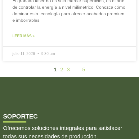
El grabado láser no es solo marcar superficies; es el arte
de controlar la energía a nivel milimétrico. Conozca cómo
dominar esta tecnología para ofrecer acabados premium
e imborrables.
LEER MÁS »
julio 11, 2026
9:30 am
1
2
3
…
5
SOPORTEC
Ofrecemos soluciones integrales para satisfacer
todas sus necesidades de producción.