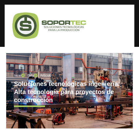
Incio
Blog
Artículo
Soluciones tecnológicas ingeniería:
Alta tecnología para proyectos de
construcción