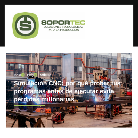
Incio
Blog
Artículo
Simulación CNC: por qué probar tus
programas antes de ejecutar evita
pérdidas millonarias