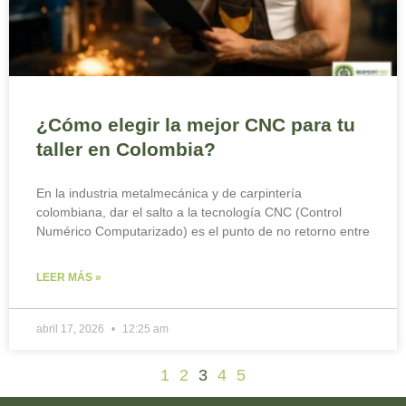
¿Cómo elegir la mejor CNC para tu
taller en Colombia?
En la industria metalmecánica y de carpintería
colombiana, dar el salto a la tecnología CNC (Control
Numérico Computarizado) es el punto de no retorno entre
LEER MÁS »
abril 17, 2026
12:25 am
1
2
3
4
5