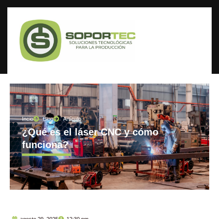
Incio
Blog
Artículo
¿Qué es el láser CNC y cómo
funciona?
agosto 29, 2025
12:30 pm