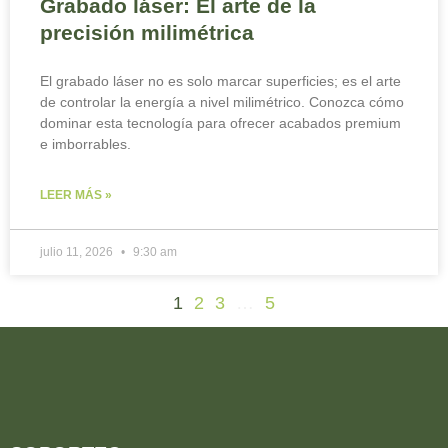
Grabado láser: El arte de la
precisión milimétrica
El grabado láser no es solo marcar superficies; es el arte
de controlar la energía a nivel milimétrico. Conozca cómo
dominar esta tecnología para ofrecer acabados premium
e imborrables.
LEER MÁS »
julio 11, 2026
9:30 am
1
2
3
…
5