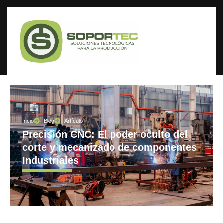
Incio
Blog
Artículo
Precisión CNC: El poder oculto del
corte y mecanizado de componentes
Industriales