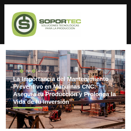
Incio
Blog
Artículo
La Importancia del Mantenimiento
Preventivo en Máquinas CNC:
Asegura tu Producción y Prolonga la
Vida de tu Inversión