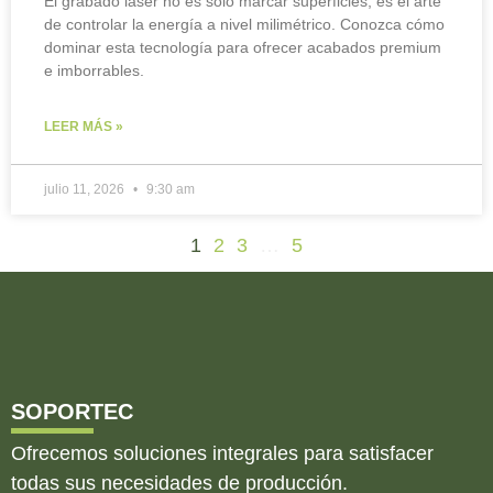
El grabado láser no es solo marcar superficies; es el arte
de controlar la energía a nivel milimétrico. Conozca cómo
dominar esta tecnología para ofrecer acabados premium
e imborrables.
LEER MÁS »
julio 11, 2026
9:30 am
1
2
3
…
5
SOPORTEC
Ofrecemos soluciones integrales para satisfacer
todas sus necesidades de producción.