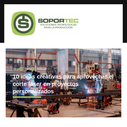
Incio
Blog
Artículo
10 ideas creativas para aprovechar el
corte láser en proyectos
personalizados