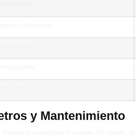
n Oxígeno (O2​)
 espesores medios/altos)
Azulado (Oxidado)
 limpieza/pulido
o / Baja presión
etros y Mantenimiento
e depende de la estabilidad del sistema. Por ejemplo, un