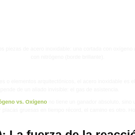
es o elementos arquitectónicos, el acero inoxidable es el
pende de un aliado invisible: el gas de asistencia.
rógeno vs. Oxígeno
no tiene un ganador absoluto, sino 
sar placas gruesas en tiempo récord, el camino es otro. 
 La fuerza de la reacci