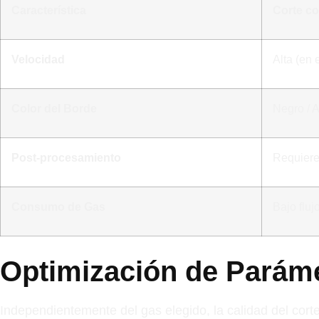
Característica
Corte co
Velocidad
Alta (en
Color del Borde
Negro / 
Post-procesamiento
Requiere
Consumo de Gas
Bajo fluj
Optimización de Parám
Independientemente del gas elegido, la calidad del cort