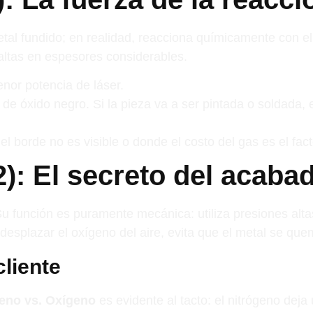
etal fundido; en realidad, reacciona químicamente con e
altas en espesores considerables.
or potencia de láser.
de óxido negro. Si la pieza va a ser pintada o soldada
el borde no es visible o donde el costo del gas es el fac
): El secreto del acaba
 Su función es puramente mecánica: utiliza presiones alt
 desplazar el oxígeno del aire, evita que el metal se que
cliente
geno vs. Oxígeno
es evidente al tacto: el nitrógeno deja 