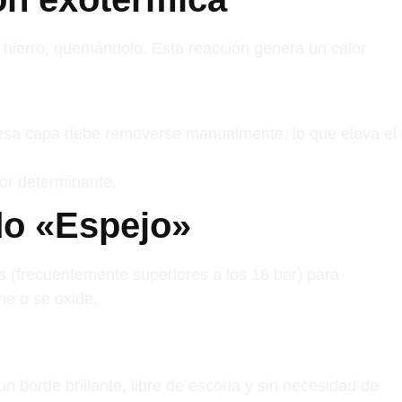
l hierro, quemándolo. Esta reacción genera un calor
, esa capa debe removerse manualmente, lo que eleva el
tor determinante.
do «Espejo»
as (frecuentemente superiores a los 18 bar) para
me o se oxide.
un borde brillante, libre de escoria y sin necesidad de