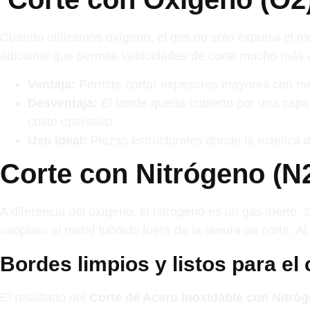
Cuando utilizamos oxígeno, el gas no solo expulsa el m
adicional que permite velocidades de corte mucho más 
Ventaja:
Permite cortar espesores mayores con men
Desventaja:
El borde queda cubierto por una capa 
costo operativo.
Uso ideal:
Piezas estructurales donde la estética d
Corte con Nitrógeno (N2
A diferencia del oxígeno, el nitrógeno es un gas inerte.
«soplar» el metal fundido fuera de la ranura de corte. Al
Bordes limpios y listos para el 
El resultado del
Corte de Acero Inoxidable con Nitró