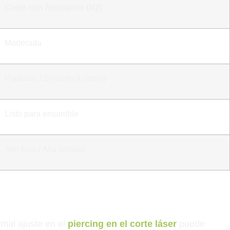
Corte con Nitrógeno (N2​)
Moderada
Plateado / Brillante (Limpio)
Listo para ensamble
Alto flujo / Alta presión
 mal ajuste en el
piercing en el corte láser
puede