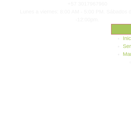
+57 3017967960
Lunes a viernes: 8:00 AM - 5:00 PM. Sábados 
-12:00pm.
Inic
Ser
Ma