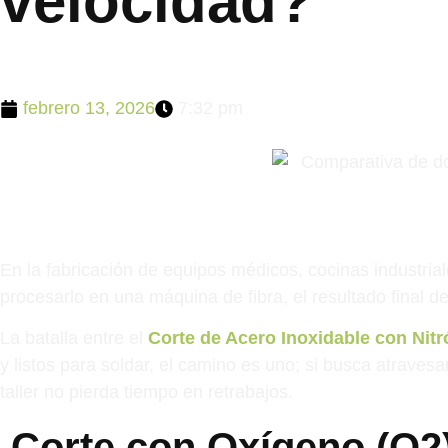
velocidad?
febrero 13, 2026
7:32 pm
En la fabricación de equipos médicos, cocinas industrial
procesarlo en una máquina de fibra, el resultado final de
La batalla entre el
Corte de Acero Inoxidable con Nit
y listos para soldar, el camino es uno; si busca atrave
taller no pierda tiempo en retrabajos.
Corte con Oxígeno (O2):