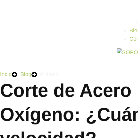
Blo
Con
Incio
Blog
Artículo
Corte de Acero 
Oxígeno: ¿Cuán