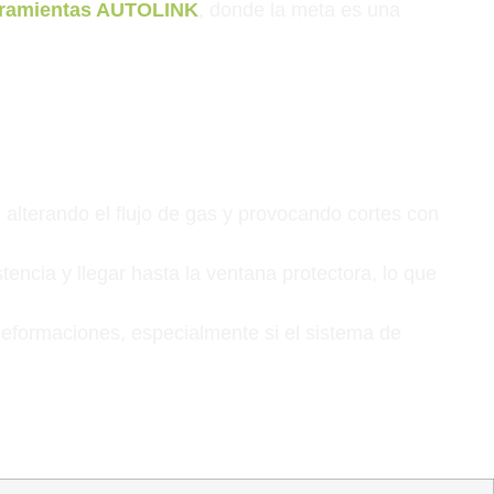
rramientas AUTOLINK
, donde la meta es una
a, alterando el flujo de gas y provocando cortes con
tencia y llegar hasta la ventana protectora, lo que
deformaciones, especialmente si el sistema de