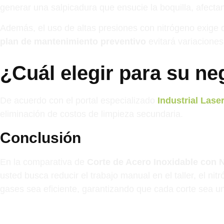
generar una salpicadura que ensucie la boquilla, afectan
Además, el uso de altas presiones con nitrógeno exige qu
plan de mantenimiento preventivo
evitará variaciones
¿Cuál elegir para su n
De acuerdo con el portal especializado
Industrial Lase
eliminación de costos de limpieza secundaria.
Conclusión
En la comparativa de
Corte de Acero Inoxidable con 
usted busca reducir el trabajo manual en el taller, el n
gases sea eficiente, garantizando que cada corte sea un