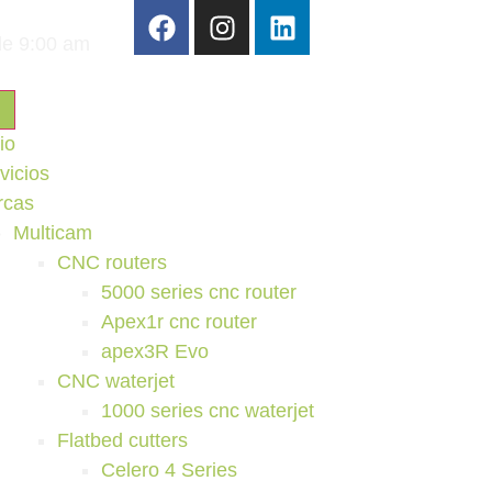
de 9:00 am
io
vicios
rcas
Multicam
CNC routers
5000 series cnc router
Apex1r cnc router
apex3R Evo
CNC waterjet
1000 series cnc waterjet
Flatbed cutters
Celero 4 Series