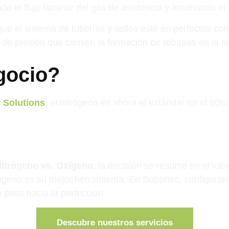
do el flujo laminar del gas de asistencia y arruinando el
e el sistema de tuberías y sellos esté en perfectas cond
 de presión que causen la formación de rebabas en la par
egocio?
r Solutions
, el nitrógeno es ahora el estándar en el 80%
Nitrógeno vs. Oxígeno
, la decisión se resume en el val
itrógeno es su mejor herramienta. En Soportec, configuram
 paso hacia la perfección.
Descubre nuestros servicios