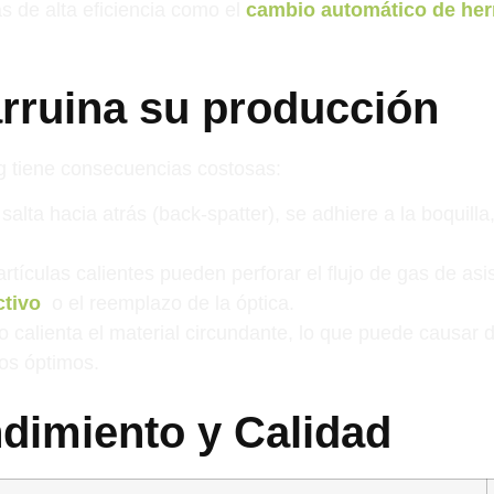
as de alta eficiencia como el
cambio automático de he
rruina su producción
ng tiene consecuencias costosas:
 salta hacia atrás (back-spatter), se adhiere a la boquill
tículas calientes pueden perforar el flujo de gas de asis
ctivo
o el reemplazo de la óptica.
 calienta el material circundante, lo que puede causar 
os óptimos.
dimiento y Calidad