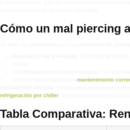
limpieza posterior. Esto es vital para aprovechar sistem
producción continua sin pausas para lijado.
Cómo un mal piercing a
Un error de milisegundos en la configuración del pierci
Destrucción de la Boquilla:
Si el material fundido
rebaba.
Contaminación del Lente Protector:
Las micro-par
eventualmente requerirá un
mantenimiento corre
Inestabilidad Térmica:
Un piercing excesivamente largo
refrigeración por chiller
no está operando en sus rang
Tabla Comparativa: Ren