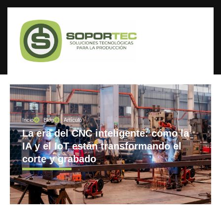
Incio
Blog
Artículo
La era del CNC inteligente: cómo la
IA y el IoT están transformando el
corte y grabado