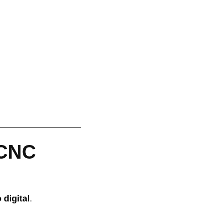
 CNC
 digital
.