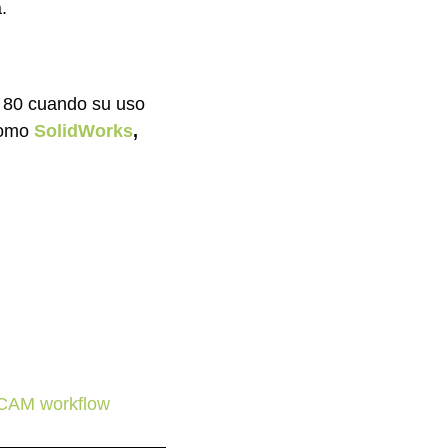
.
s 80 cuando su uso
como
SolidWorks
,
CAM workflow