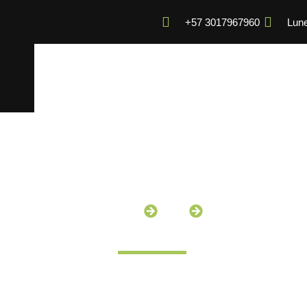
+57 3017967960
Lune
Incio
Blog
Artículo
¿Qué es CAD en la