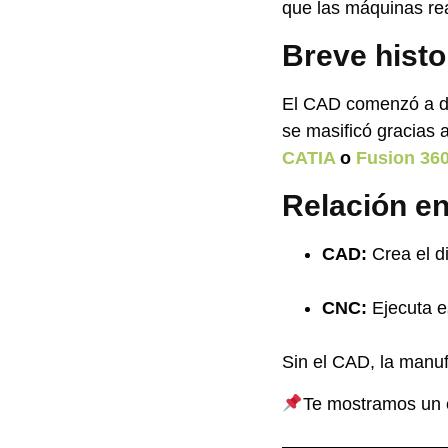
que las máquinas rea
Breve histo
El CAD comenzó a de
se masificó gracias
CATIA
o
Fusion 36
Relación e
CAD:
Crea el di
CNC:
Ejecuta e
Sin el CAD, la manuf
Te mostramos un 