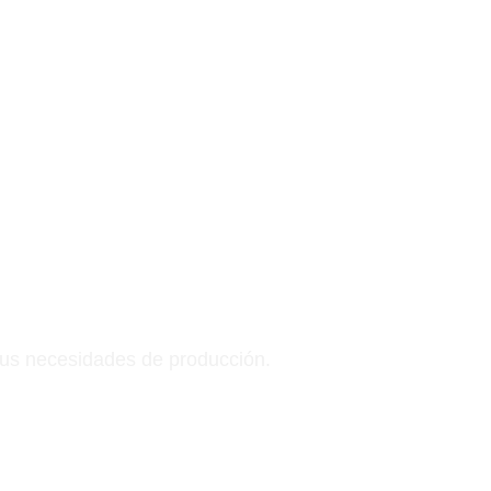
el rendimiento de tus máquinas.
es de eficiencia y calidad en tu
sus necesidades de producción.