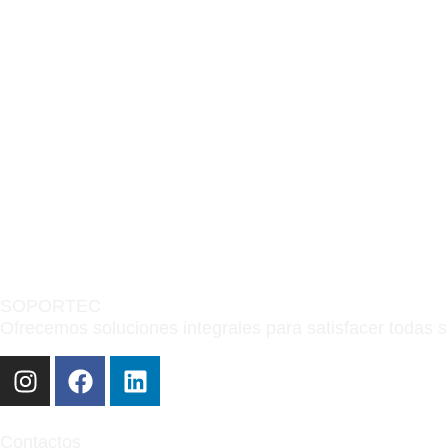
prácticas diseñadas para optimizar 
Descubre cómo alcanzar nuevos nivel
producción.
SOPORTEC
Ofrecemos soluciones integrales para satisfacer todas 
Contactos