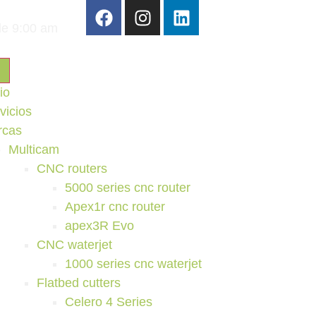
de 9:00 am
io
vicios
rcas
Multicam
CNC routers
5000 series cnc router
Apex1r cnc router
apex3R Evo
CNC waterjet
1000 series cnc waterjet
Flatbed cutters
Celero 4 Series