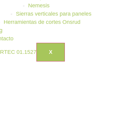
Nemesis
Sierras verticales para paneles
Herramientas de cortes Onsrud
g
tacto
X
periencia a través de artículos y guías