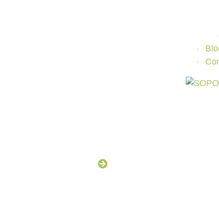
Blo
Con
Incio
Blog
Blog
En Soportec, compartimos nuestra ex