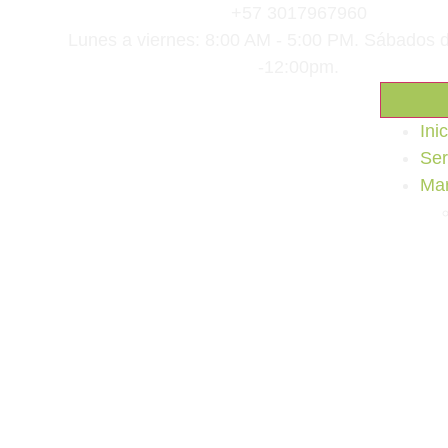
+57 3017967960
Lunes a viernes: 8:00 AM - 5:00 PM. Sábados 
-12:00pm.
Inic
Ser
Ma